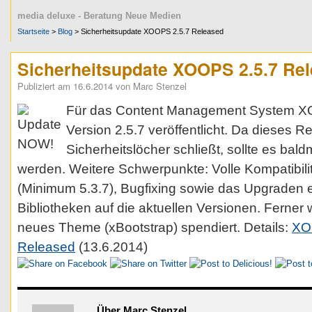
media deluxe - Beratung Neue Medien
Startseite
>
Blog
> Sicherheitsupdate XOOPS 2.5.7 Released
Sicherheitsupdate XOOPS 2.5.7 Re
Publiziert am
16.6.2014
von
Marc Stenzel
Für das Content Management System X
Version 2.5.7 veröffentlicht. Da dieses R
Sicherheitslöcher schließt, sollte es bald
werden. Weitere Schwerpunkte: Volle Kompatibilit
(Minimum 5.3.7), Bugfixing sowie das Upgraden 
Bibliotheken auf die aktuellen Versionen. Ferne
neues Theme (xBootstrap) spendiert. Details:
XOO
Released
(13.6.2014)
Über Marc Stenzel